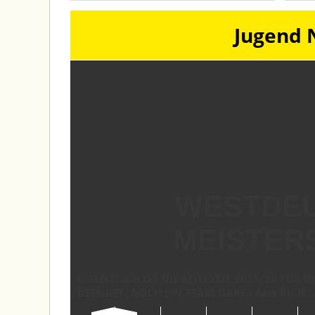
Jugend
EIN LETZTER 
WESTDE
GESCHICH
MEISTER
EIGENTLICH IST DIE SPIELZEIT 2025/26 FÜ
**SPIELBERICHT 26. SPIELTAG** DER LETZTE
BEENDET, DOCH
ZEICHEN EINES FAIREN UND FREUNDSCHAFTLI
EIN
TEAM DARF - AUS RICH...