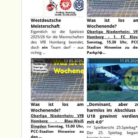
Westdeutsche
Was ist los a
Meisterschaft
Wochenende?
Eigentlich ist die Spielzeit
Oberliga Niederrhein: Vf
2025/26 für die Mannschaften
Homberg - 1. FC Klev
des VfB Homberg beendet,
Sonntag, 15.30 Uhr, PCC
doch
ein
Team darf - aus
Stadion
Hinweise zu de
richtig ...
Parkpl�...
13.05.2026
11.05.202
Was ist los am
„Dominant, aber z
Wochenende?
harmlos im Abschluss 
Oberliga Niederrhein: VfB
U18 gewinnt verdien
Homberg - Blau-Weiß
mit 4:0“
Dingden
Sonntag, 15.00 Uhr,
** Spielbericht 25.Spieltag
PCC-Stadion
Hinweise zu
Der 25. Spieltag began
den ...
bereits kurios, ...