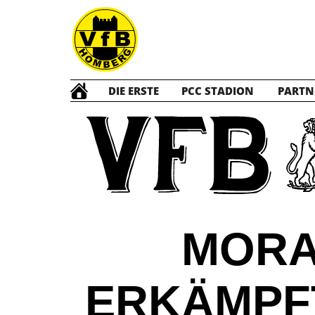
DIE ERSTE
PCC STADION
PARTN
MORA
ERKÄMPFT