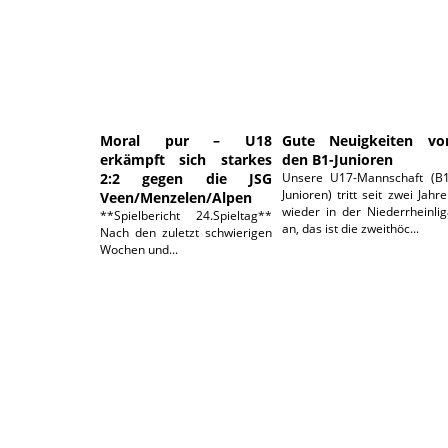
Moral pur – U18
Gute Neuigkeiten vo
erkämpft sich starkes
den B1-Junioren
2:2 gegen die JSG
Unsere U17-Mannschaft (B1
Junioren) tritt seit zwei Jahr
Veen/Menzelen/Alpen
wieder in der Niederrheinli
**Spielbericht 24.Spieltag**
an, das ist die zweithöc...
Nach den zuletzt schwierigen
Wochen und...