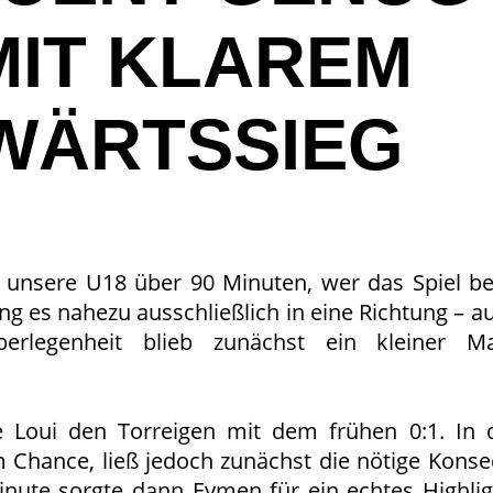
MIT KLAREM
WÄRTSSIEG
te unsere U18 über 90 Minuten, wer das Spiel 
g es nahezu ausschließlich in eine Richtung – au
erlegenheit blieb zunächst ein kleiner Ma
te Loui den Torreigen mit dem frühen 0:1. In 
 Chance, ließ jedoch zunächst die nötige Kons
inute sorgte dann Eymen für ein echtes Highligh