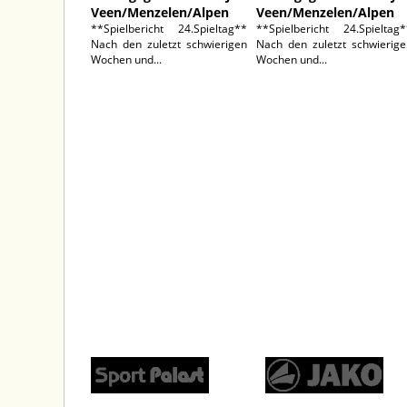
Veen/Menzelen/Alpen
Veen/Menzelen/Alpen
**Spielbericht 24.Spieltag**
**Spielbericht 24.Spieltag*
Nach den zuletzt schwierigen
Nach den zuletzt schwierige
Wochen und...
Wochen und...
STARTSEITE
PCC STADION
PARTNER
GASTRO
IMPRESSUM
DATENSCHUTZ