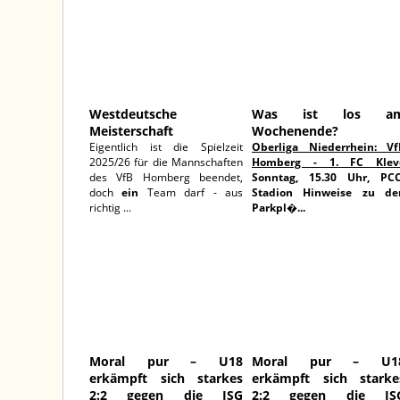
Westdeutsche
Was ist los a
Meisterschaft
Wochenende?
Eigentlich ist die Spielzeit
Oberliga Niederrhein: Vf
2025/26 für die Mannschaften
Homberg - 1. FC Klev
des VfB Homberg beendet,
Sonntag, 15.30 Uhr, PCC
doch
ein
Team darf - aus
Stadion
Hinweise zu de
richtig ...
Parkpl�...
11.05.2026
10.05.202
Moral pur – U18
Moral pur – U1
erkämpft sich starkes
erkämpft sich starke
2:2 gegen die JSG
2:2 gegen die JS