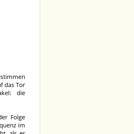
bestimmen
f das Tor
kel: die
der Folge
equenz im
t, als er