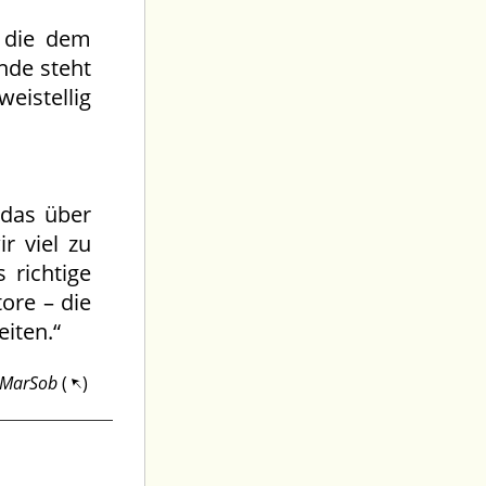
, die dem
nde steht
eistellig
 das über
r viel zu
 richtige
ore – die
iten.“
MarSob
(
)
11.05.2026