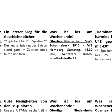
m
Ein letzter Sieg für die
Was ist los am
„Domina
Geschichtsbücher
Wochenende?
harmlos 
B
**Spielbericht 26. Spieltag**
Oberliga Niederrhein: SpVg
U18 gew
e
Der letzte Spieltag der Saison
Schonnebeck 1910 - VfB
mit 4:0“
-
stand ganz im Zeichen eines
Homberg
Samstag, 16.30
** Spielber
n
fairen und freu...
Uhr, Schetters Busch,
Der 25. S
Friedhofstraße 17...
bereits kurios
6
10.05.2026
07.05.2026
8
Gute Neuigkeiten von
Was ist los am
Was i
s
den B1-Junioren
Wochenende?
Wochene
G
Unsere U17-Mannschaft (B1-
Oberliga Niederrhein:
Oberliga 