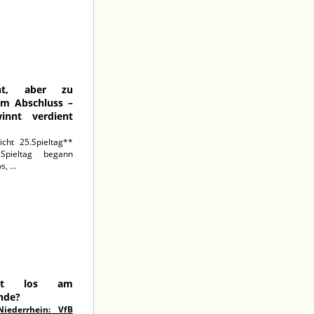
nt, aber zu
im Abschluss –
innt verdient
icht 25.Spieltag**
pieltag begann
, ...
30.04.2026
st los am
nde?
Niederrhein: VfB