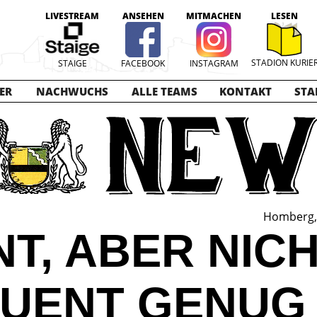
LIVESTREAM
ANSEHEN
MITMACHEN
LESEN
STADION KURIE
STAIGE
FACEBOOK
INSTAGRAM
ER
NACHWUCHS
ALLE TEAMS
KONTAKT
STA
Homberg, 
T, ABER NIC
UENT GENUG 