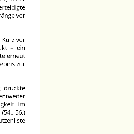
erteidigte
ränge vor
 Kurz vor
ekt – ein
zte erneut
gebnis zur
 drückte
 entweder
gkeit im
(54., 56.)
tzenliste