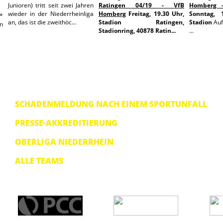
Junioren) tritt seit zwei Jahren
Ratingen 04/19 - VfB
Homberg -
wieder in der Niederrheinliga
Homberg
Freitag, 19.30 Uhr,
Sonntag, 
*
an, das ist die zweithöc...
Stadion Ratingen,
Stadion
Auf
n
Stadionring, 40878 Ratin...
...
SCHADENMELDUNG NACH EINEM SPORTUNFALL
PRESSE-AKKREDITIERUNG
OBERLIGA NIEDERRHEIN
ALLE TEAMS