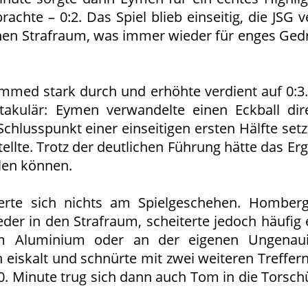
achte – 0:2. Das Spiel blieb einseitig, die JSG v
genen Strafraum, was immer wieder für enges Ged
ammed stark durch und erhöhte verdient auf 0:3.
akulär: Eymen verwandelte einen Eckball dir
 Schlusspunkt einer einseitigen ersten Hälfte set
stellte. Trotz der deutlichen Führung hätte das Er
llen können.
rte sich nichts am Spielgeschehen. Homberg
eder in den Strafraum, scheiterte jedoch häufig
m Aluminium oder an der eigenen Ungenaui
 eiskalt und schnürte mit zwei weiteren Treffern 
0. Minute trug sich dann auch Tom in die Torschü