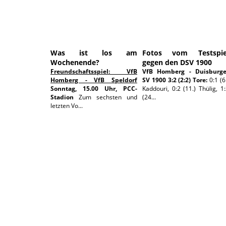
Was ist los am
Fotos vom Testspie
Wochenende?
gegen den DSV 1900
Freundschaftsspiel: VfB
VfB Homberg - Duisburge
Homberg - VfB Speldorf
SV 1900 3:2 (2:2)
Tore:
0:1 (6
Sonntag, 15.00 Uhr, PCC-
Kaddouri, 0:2 (11.) Thülig, 1
Stadion
Zum sechsten und
(24...
letzten Vo...