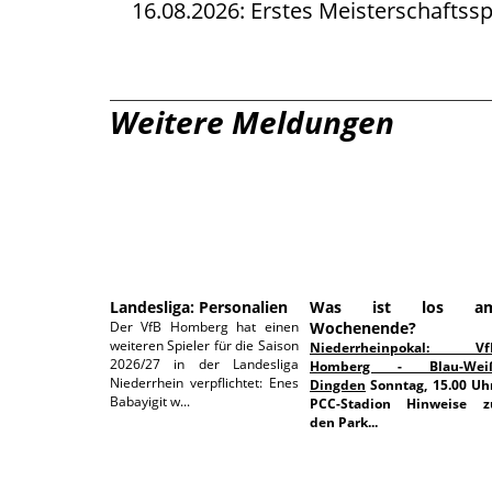
16.08.2026: Erstes Meisterschaftssp
Weitere Meldungen
08.08.2026
06.08.202
Landesliga: Personalien
Was ist los a
Der VfB Homberg hat einen
Wochenende?
weiteren Spieler für die Saison
Niederrheinpokal: Vf
2026/27 in der Landesliga
Homberg - Blau-Wei
Niederrhein verpflichtet: Enes
Dingden
Sonntag, 15.00 Uhr
Babayigit w...
PCC-Stadion
Hinweise z
den Park...
30.07.2026
29.07.202