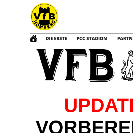
DIE ERSTE
PCC STADION
PARTN
UPDATE
VORBERE