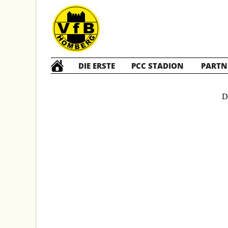
DIE ERSTE
PCC STADION
PARTN
D