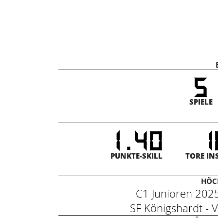
5
SPIELE
.
1
4
0
1
PUNKTE-SKILL
TORE IN
HÖCH
C1 Junioren 20
SF Königshardt 