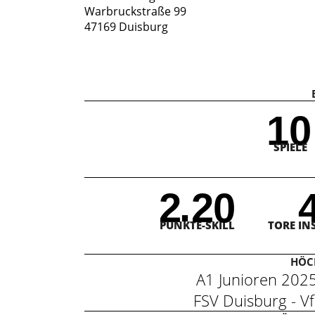
Warbruckstraße 99
47169 Duisburg
10
SPIELE
.
2
2
0
PUNKTE-SKILL
TORE IN
HÖCH
A1 Junioren 20
FSV Duisburg -