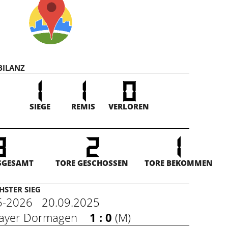
BILANZ
1
1
0
SIEGE
REMIS
VERLOREN
3
2
1
SGESAMT
TORE GESCHOSSEN
TORE BEKOMMEN
STER SIEG
25-2026 20.09.2025
 Bayer Dormagen
1 : 0
(
M
)