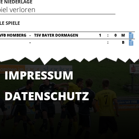
E NIEDERLAGE
iel verloren
LE SPIELE
VFB HOMBERG
-
TSV BAYER DORMAGEN
1
:
0
M
-
:
B
IMPRESSUM
DATENSCHUTZ