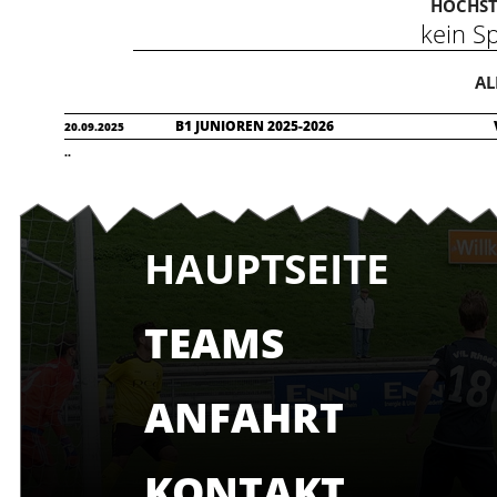
HÖCHST
kein Sp
AL
B1 JUNIOREN 2025-2026
20.09.2025
..
HAUPTSEITE
TEAMS
ANFAHRT
KONTAKT