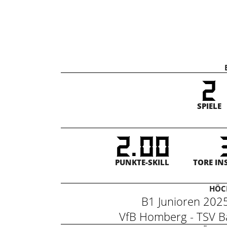
2
SPIELE
.
2
0
0
PUNKTE-SKILL
TORE IN
HÖCH
B1 Junioren 20
VfB Homberg - TSV