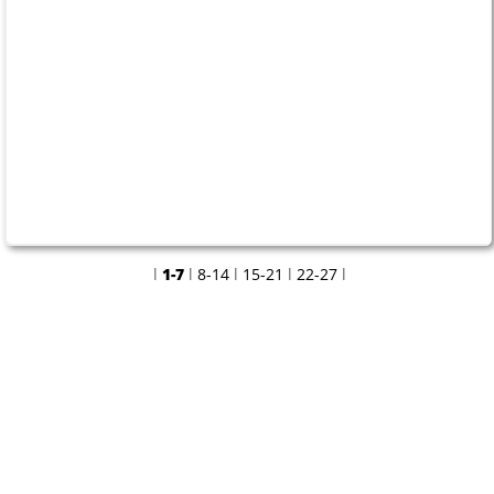
26.03.2026
Was ist los am
Wochenende?
l
1-7
l
8-14
l
15-21
l
22-27
l