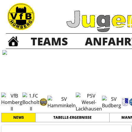
TEAMS
ANFAHR
C2 Junioren
2
#
10
19
GRENZLANDLIGA
PLATZ
SPIELER
NEWS
TABELLE-ERGEBNISSE
MANN