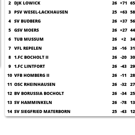
2
DJK LOWICK
26
+71
65
3
PSV WESEL-LACKHAUSEN
25
+63
58
4
SV BUDBERG
26
+37
56
5
GSV MOERS
26
+27
44
6
TUB MUSSUM
26
+2
34
7
VFL REPELEN
26
-16
31
8
1.FC BOCHOLT II
26
-20
30
9
1.FC LINTFORT
26
-43
29
10
VFB HOMBERG II
26
-11
28
11
OSC RHEINHAUSEN
26
-32
27
12
BV BORUSSIA BOCHOLT
26
-34
25
13
SV HAMMINKELN
26
-78
13
14
SV SIEGFRIED MATERBORN
25
-43
12