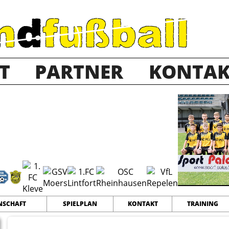
T
PARTNER
KONTAK
025-2026
14
28
61
TEAMS
PUNKTE
TORE
SCHAFT
SPIELPLAN
KONTAKT
TRAINING