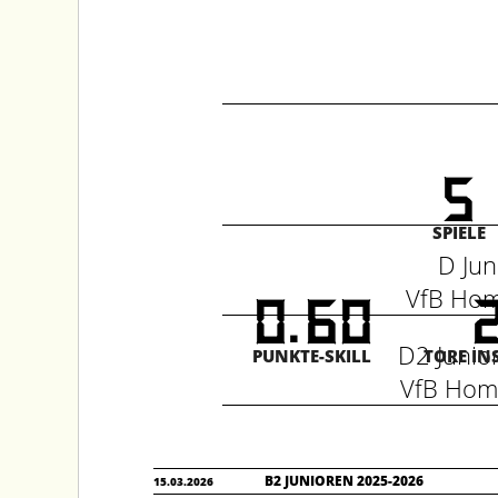
5
SPIELE
D Ju
VfB Hom
.
0
6
0
D2 Juni
PUNKTE-SKILL
TORE IN
VfB Homb
B2 JUNIOREN 2025-2026
15.03.2026