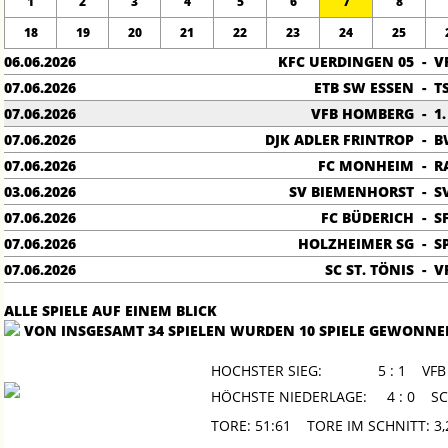
1
2
3
4
5
6
7
8
18
19
20
21
22
23
24
25
06.06.2026
KFC UERDINGEN 05
-
V
07.06.2026
ETB SW ESSEN
-
T
07.06.2026
VFB HOMBERG
-
1
07.06.2026
DJK ADLER FRINTROP
-
B
07.06.2026
FC MONHEIM
-
R
03.06.2026
SV BIEMENHORST
-
S
07.06.2026
FC BÜDERICH
-
S
07.06.2026
HOLZHEIMER SG
-
S
07.06.2026
SC ST. TÖNIS
-
V
ALLE SPIELE AUF EINEM BLICK
VON INSGESAMT 34 SPIELEN WURDEN 10 SPIELE GEWONNE
HOCHSTER SIEG:
5 : 1 VF
HÖCHSTE NIEDERLAGE:
4 : 0 SC
TORE: 51:61 TORE IM SCHNITT