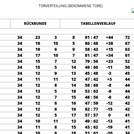
TORVERTEILUNG (BEKOMMENE TORE)
RÜCKRUNDE
TABELLENVERLAUF
34
23
3
8
91 : 47
+44
72
34
19
10
5
86 : 48
+38
67
34
19
6
9
58 : 43
+15
63
34
17
10
7
81 : 47
+34
61
34
15
7
12
79 : 56
+23
52
34
15
5
14
49 : 60
-11
50
34
12
9
13
45 : 48
-3
45
34
11
11
12
47 : 42
+5
44
34
12
8
14
58 : 66
-8
44
34
13
5
16
53 : 62
-9
44
34
12
7
15
48 : 56
-8
43
34
12
6
16
47 : 59
-12
42
34
12
6
16
62 : 77
-15
42
34
12
5
17
57 : 57
0
41
34
10
11
13
49 : 62
-13
41
34
11
8
15
43 : 62
-19
41
34
10
6
18
51 : 61
-10
36