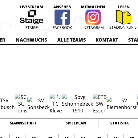
LIVESTREAM
ANSEHEN
MITMACHEN
LESEN
STADION KURIE
STAIGE
FACEBOOK
INSTAGRAM
ER
NACHWUCHS
ALLE TEAMS
KONTAKT
STA
25-2026
18
36
51
TEAMS
PUNKTE
TORE
MANNSCHAFT
SPIELPLAN
STATISTIK