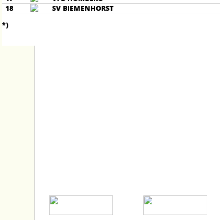
18
SV BIEMENHORST
*)
STARTSEITE
PCC STADION
PARTNER
GASTRO
IMPRESSUM
DATENSCHUTZ