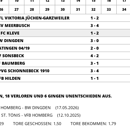
9
10
11
12
13
14
15
16
17
26
27
28
29
30
31
32
33
34
FL VIKTORIA JÜCHEN-GARZWEILER
1 - 2
SV MEERBUSCH
3 - 4
. FC KLEVE
1 - 2
W DINGDEN
3 - 0
ATINGEN 04/19
2 - 0
V SONSBECK
4 - 2
F BAUMBERG
3 - 1
PVG SCHONNEBECK 1910
3 - 4
FB HILDEN
1 - 1
N, 18 VERLOREN UND 6 GINGEN UNENTSCHIEDEN AUS.
B HOMBERG - BW DINGDEN (17.05.2026)
 ST. TÖNIS - VFB HOMBERG (12.10.2025)
: 3,29 TORE GESCHOSSEN: 1,50 TORE BEKOMMEN: 1,79