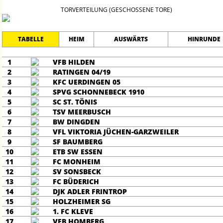
TORVERTEILUNG (GESCHOSSENE TORE)
TABELLE
HEIM
AUSWÄRTS
HINRUNDE
1
VFB HILDEN
2
RATINGEN 04/19
3
KFC UERDINGEN 05
4
SPVG SCHONNEBECK 1910
5
SC ST. TÖNIS
6
TSV MEERBUSCH
7
BW DINGDEN
8
VFL VIKTORIA JÜCHEN-GARZWEILER
9
SF BAUMBERG
10
ETB SW ESSEN
11
FC MONHEIM
12
SV SONSBECK
13
FC BÜDERICH
14
DJK ADLER FRINTROP
15
HOLZHEIMER SG
16
1. FC KLEVE
17
VFB HOMBERG