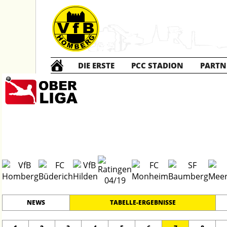
DIE ERSTE
PCC STADION
PARTN
Die ERSTE
20
#
17
23
OBERLIGA NIEDERRHEIN
PLATZ
SPIELER
NEWS
TABELLE-ERGEBNISSE