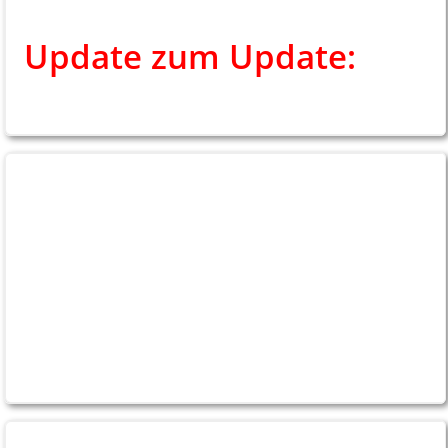
19.01.2026
Update zum Update:
Was
ist los am Mittwoch?
18.01.2026
Fotos vom Testspiel gegen
den SV Scherpenberg