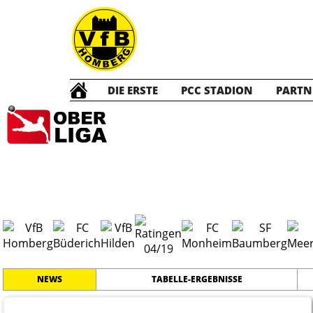
DIE ERSTE
PCC STADION
PARTN
Die ERSTE
20
#
17
23
OBERLIGA NIEDERRHEIN
PLATZ
SPIELER
NEWS
TABELLE-ERGEBNISSE