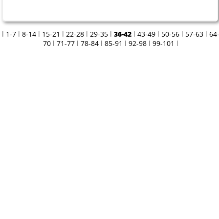
Was ist los am Dienstag?
l
1-7
l
8-14
l
15-21
l
22-28
l
29-35
l
36-42
l
43-49
l
50-56
l
57-63
l
64
70
l
71-77
l
78-84
l
85-91
l
92-98
l
99-101
l