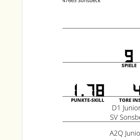
47665 Sonsbeck
9
SPIELE
.
1
7
8
PUNKTE-SKILL
TORE IN
D1 Juni
SV Sons
A2Q Juni