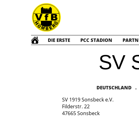
DIE ERSTE
PCC STADION
PARTN
SV 
DEUTSCHLAND . V
SV 1919 Sonsbeck e.V.
Filderstr. 22
47665 Sonsbeck