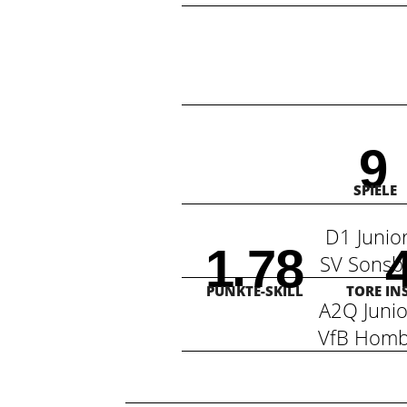
9
SPIELE
D1 Juni
.
1
7
8
SV Sons
PUNKTE-SKILL
TORE IN
A2Q Juni
VfB Homb