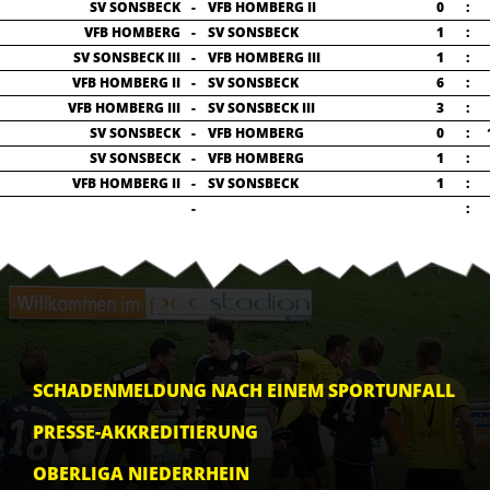
SV SONSBECK
-
VFB HOMBERG II
0
:
VFB HOMBERG
-
SV SONSBECK
1
:
SV SONSBECK III
-
VFB HOMBERG III
1
:
VFB HOMBERG II
-
SV SONSBECK
6
:
VFB HOMBERG III
-
SV SONSBECK III
3
:
SV SONSBECK
-
VFB HOMBERG
0
:
SV SONSBECK
-
VFB HOMBERG
1
:
VFB HOMBERG II
-
SV SONSBECK
1
:
-
:
SCHADENMELDUNG NACH EINEM SPORTUNFALL
PRESSE-AKKREDITIERUNG
OBERLIGA NIEDERRHEIN