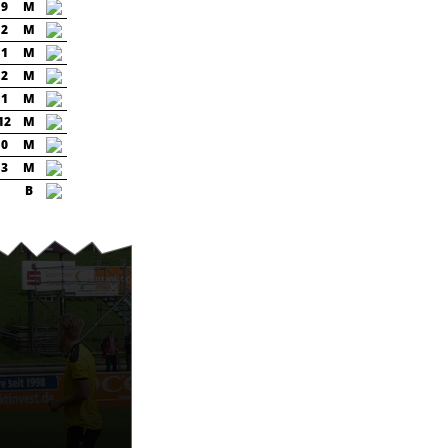
9
M
2
M
1
M
2
M
1
M
12
M
0
M
3
M
B