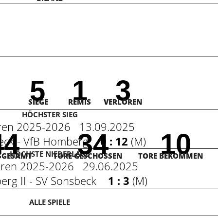
5
1
3
SIEGE
REMIS
VERLOREN
HÖCHSTER SIEG
oren 2025-2026 13.09.2025
44
34
10
beck - VfB Homberg
0 : 12
(
M
)
HÖCHSTE NIEDERLAGE
SGESAMT
TORE GESCHOSSEN
TORE BEKOMMEN
oren 2025-2026 29.06.2025
erg II - SV Sonsbeck
1 : 3
(
M
)
ALLE SPIELE