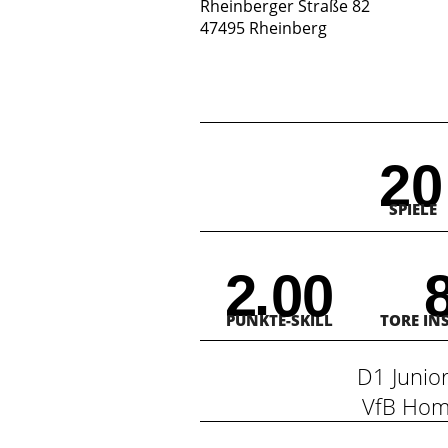
Rheinberger Straße 82
47495 Rheinberg
20
SPIELE
.
2
0
0
PUNKTE-SKILL
TORE IN
D1 Juni
VfB Ho