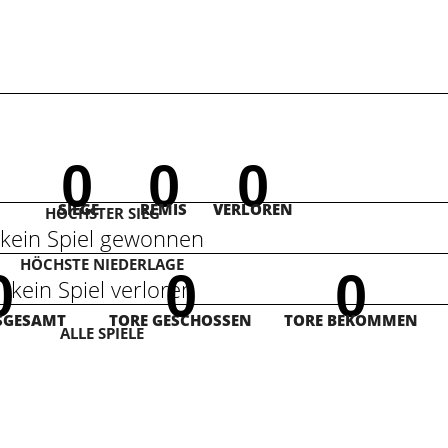
0
0
0
SIEGE
REMIS
VERLOREN
HÖCHSTER SIEG
kein Spiel gewonnen
HÖCHSTE NIEDERLAGE
0
0
0
kein Spiel verloren
SGESAMT
TORE GESCHOSSEN
TORE BEKOMMEN
ALLE SPIELE