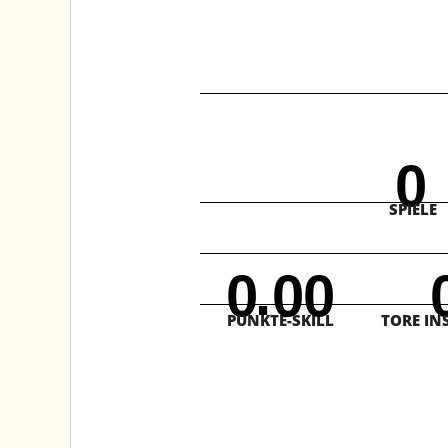
0
SPIELE
.
0
0
0
PUNKTE-SKILL
TORE IN