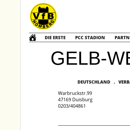
DIE ERSTE
PCC STADION
PARTN
GELB-W
DEUTSCHLAND . VERBAN
Warbruckstr.99
47169 Duisburg
0203/404861