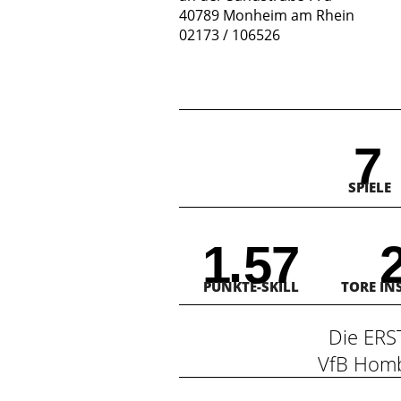
40789 Monheim am Rhein
02173 / 106526
7
SPIELE
.
1
5
7
PUNKTE-SKILL
TORE IN
Die ER
VfB Hom