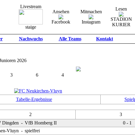
Livestream
Lesen
Ansehen
Mitmachen
STADION
Facebook
Instagram
KURIER
staige
er
Nachwuchs
Alle Teams
Kontakt
unioren 2026
3
6
4
TEAMS
PUNKTE
TORE
Tabelle-Ergebnisse
Spiel
2
3
 Dingden
-
VfB Homberg II
0 - 1
hen-Vluyn
-
spielfrei