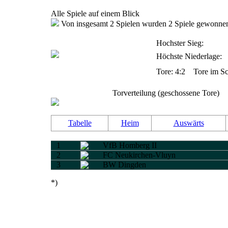
Alle Spiele auf einem Blick
Von insgesamt 2 Spielen wurden 2 Spiele gewonnen,
Hochster Sieg
Höchste Niederlage:
Tore: 4:2 Tore im 
Torverteilung (geschossene Tore)
Tabelle
Heim
Auswärts
1
VfB Homberg II
2
FC Neukirchen-Vluyn
3
BW Dingden
*)