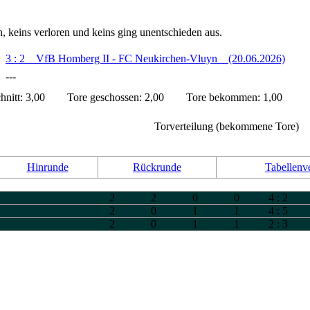
 keins verloren und keins ging unentschieden aus.
:
3 : 2 VfB Homberg II - FC Neukirchen-Vluyn (20.06.2026)
 ---
Schnitt: 3,00 Tore geschossen: 2,00 Tore bekommen: 1,00
Torverteilung (bekommene Tore)
Hinrunde
Rückrunde
Tabellenv
2
2
0
0
4 : 2
2
0
1
1
4 : 5
2
0
1
1
2 : 3