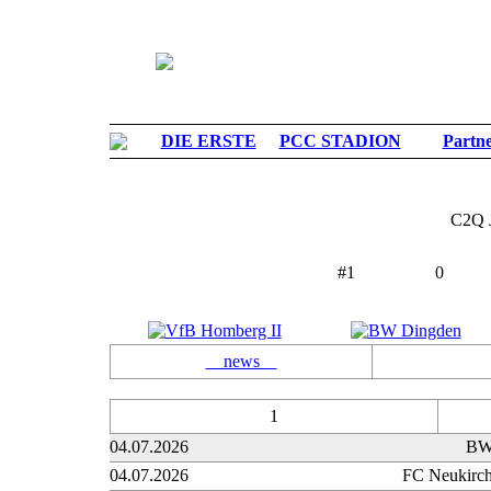
DIE ERSTE
PCC STADION
Partn
C2Q J
#
1
0
PLATZ
SPIELER
news
1
04.07.2026
BW
04.07.2026
FC Neukirc