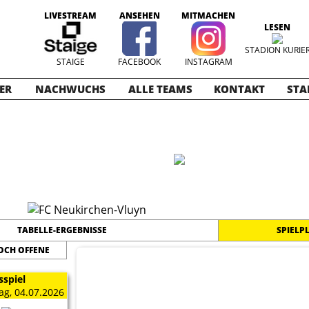
LIVESTREAM
ANSEHEN
MITMACHEN
LESEN
STADION KURIE
STAIGE
FACEBOOK
INSTAGRAM
ER
NACHWUCHS
ALLE TEAMS
KONTAKT
STA
ioren 2026
TABELLE-ERGEBNISSE
SPIELP
OCH OFFENE
sspiel
g, 04.07.2026