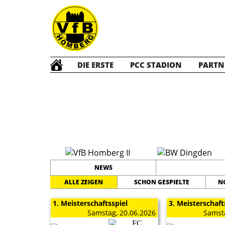
DIE ERSTE
PCC STADION
PARTN
C2Q Jun
NEWS
ALLE ZEIGEN
SCHON GESPIELTE
N
1. Meisterschaftsspiel
3. Meisterschaft
Samstag, 20.06.2026
Samsta