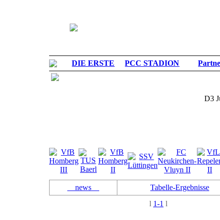
DIE ERSTE
PCC STADION
Partn
D3 J
news
Tabelle-Ergebnisse
l
1-1
l