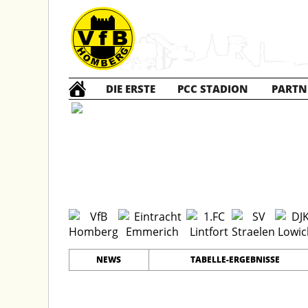
DIE ERSTE
PCC STADION
PARTN
D Juni
#
1
19
PLATZ
SPIELER
NEWS
TABELLE-ERGEBNISSE