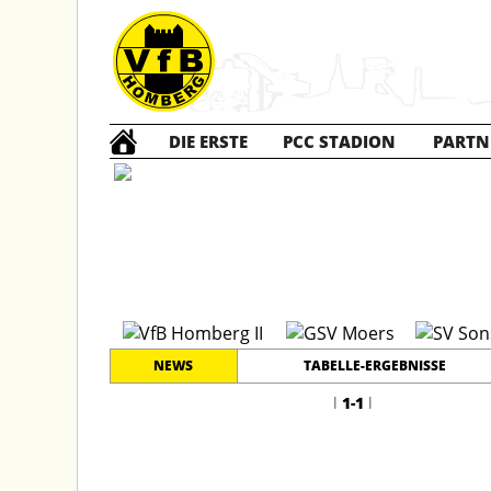
DIE ERSTE
PCC STADION
PARTN
A2Q Ju
NEWS
TABELLE-ERGEBNISSE
l
1-1
l