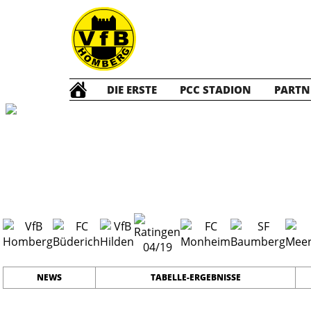
DIE ERSTE
PCC STADION
PARTN
Die ERSTE
202
#
17
23
PLATZ
SPIELER
NEWS
TABELLE-ERGEBNISSE