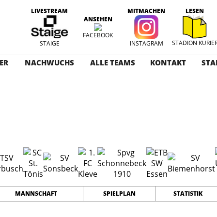
LIVESTREAM
MITMACHEN
LESEN
ANSEHEN
FACEBOOK
STADION KURIE
STAIGE
INSTAGRAM
ER
NACHWUCHS
ALLE TEAMS
KONTAKT
STA
5-2026
18
36
51
TEAMS
PUNKTE
TORE
MANNSCHAFT
SPIELPLAN
STATISTIK