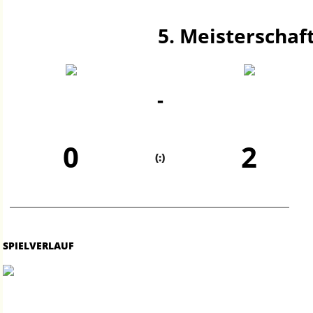
5. Meisterschaft
-
0
2
(:)
SPIELVERLAUF