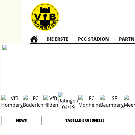
DIE ERSTE
PCC STADION
PARTN
Die ERSTE
202
#
17
23
PLATZ
SPIELER
NEWS
TABELLE-ERGEBNISSE