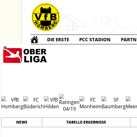
DIE ERSTE
PCC STADION
PARTN
Die ERSTE
20
#
17
23
PLATZ
SPIELER
NEWS
TABELLE-ERGEBNISSE