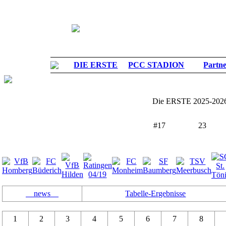
DIE ERSTE
PCC STADION
Partn
Die ERSTE
2025-202
#
17
23
Oberliga Niederrhein
PLATZ
SPIELER
news
Tabelle-Ergebnisse
1
2
3
4
5
6
7
8