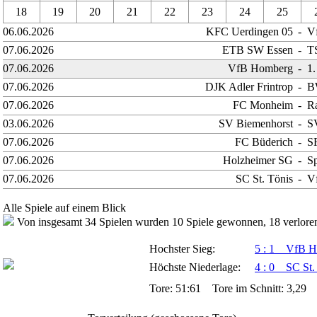
18
19
20
21
22
23
24
25
06.06.2026
KFC Uerdingen 05
-
Vf
07.06.2026
ETB SW Essen
-
T
07.06.2026
VfB Homberg
-
1
07.06.2026
DJK Adler Frintrop
-
B
07.06.2026
FC Monheim
-
Ra
03.06.2026
SV Biemenhorst
-
S
07.06.2026
FC Büderich
-
S
07.06.2026
Holzheimer SG
-
S
07.06.2026
SC St. Tönis
-
V
Alle Spiele auf einem Blick
Von insgesamt 34 Spielen wurden 10 Spiele gewonnen, 18 verloren
Hochster Sieg:
5 : 1 VfB H
Höchste Niederlage:
4 : 0 SC St.
Tore: 51:61 Tore im Schnitt: 3,