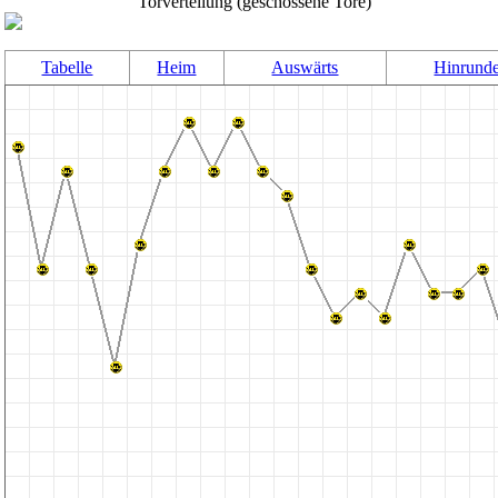
Torverteilung (geschossene Tore)
Tabelle
Heim
Auswärts
Hinrund