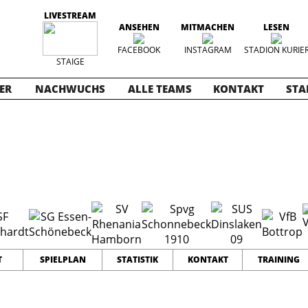
LIVESTREAM
ANSEHEN
MITMACHEN
LESEN
FACEBOOK
INSTAGRAM
STADION KURIE
STAIGE
ER
NACHWUCHS
ALLE TEAMS
KONTAKT
STA
2025-2026
12
26
32
TEAMS
PUNKTE
TORE
T
SPIELPLAN
STATISTIK
KONTAKT
TRAINING