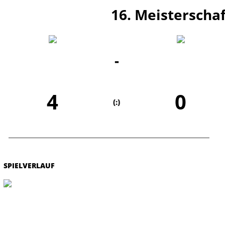
16. Meisterschaf
-
4
0
(:)
SPIELVERLAUF