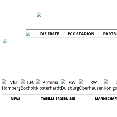
DIE ERSTE
PCC STADION
PARTN
C1 Junioren
#
9
22
PLATZ
SPIELER
NEWS
TABELLE-ERGEBNISSE
MANNSCHAF