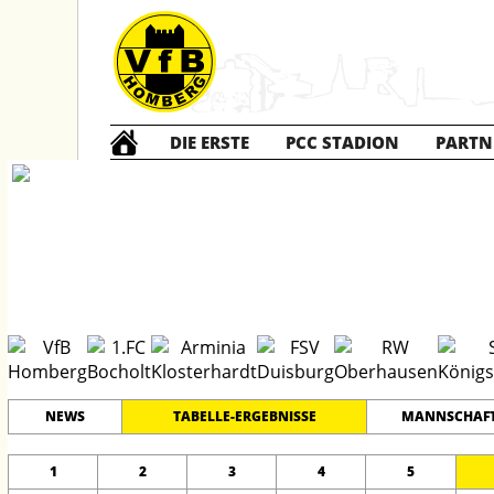
DIE ERSTE
PCC STADION
PARTN
C1 Junioren
#
9
22
NIEDERRHEINLIGA GR 2
PLATZ
SPIELER
NEWS
TABELLE-ERGEBNISSE
MANNSCHAF
1
2
3
4
5