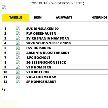
TORVERTEILUNG (GESCHOSSENE TORE)
TABELLE
HEIM
AUSWÄRTS
HINRUNDE
1
SUS DINSLAKEN 09
2
RW OBERHAUSEN
3
SV RHENANIA HAMBORN
4
SPVG SCHONNEBECK 1910
5
FSV DUISBURG
6
ARMINIA KLOSTERHARDT
7
1.FC BOCHOLT
8
SG ESSEN-SCHÖNEBECK
9
VFB HOMBERG
10
VFB BOTTROP
11
VOGELHEIMER SV
12
SF KÖNIGSHARDT
*)