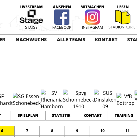
LIVESTREAM
ANSEHEN
MITMACHEN
LESEN
STADION KURIE
STAIGE
FACEBOOK
INSTAGRAM
ER
NACHWUCHS
ALLE TEAMS
KONTAKT
STA
2025-2026
12
26
32
TEAMS
PUNKTE
TORE
T
SPIELPLAN
STATISTIK
KONTAKT
TRAINING
6
7
8
9
10
11