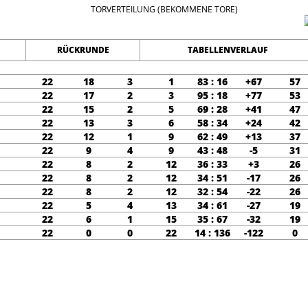
TORVERTEILUNG (BEKOMMENE TORE)
RÜCKRUNDE
TABELLENVERLAUF
22
18
3
1
83 : 16
+67
57
22
17
2
3
95 : 18
+77
53
22
15
2
5
69 : 28
+41
47
22
13
3
6
58 : 34
+24
42
22
12
1
9
62 : 49
+13
37
22
9
4
9
43 : 48
-5
31
22
8
2
12
36 : 33
+3
26
22
8
2
12
34 : 51
-17
26
22
8
2
12
32 : 54
-22
26
22
5
4
13
34 : 61
-27
19
22
6
1
15
35 : 67
-32
19
22
0
0
22
14 : 136
-122
0