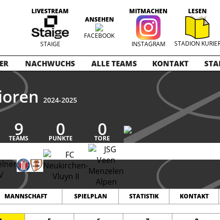
LIVESTREAM
MITMACHEN
LESEN
ANSEHEN
FACEBOOK
STADION KURIE
STAIGE
INSTAGRAM
ER
NACHWUCHS
ALLE TEAMS
KONTAKT
STA
ioren
2024-2025
9
0
0
TEAMS
PUNKTE
TORE
MANNSCHAFT
SPIELPLAN
STATISTIK
KONTAKT