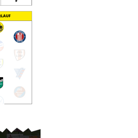
9
RLAUF