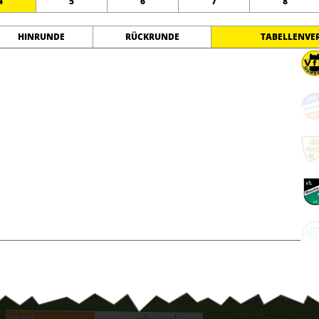
4
5
6
7
8
HINRUNDE
RÜCKRUNDE
TABELLENVE