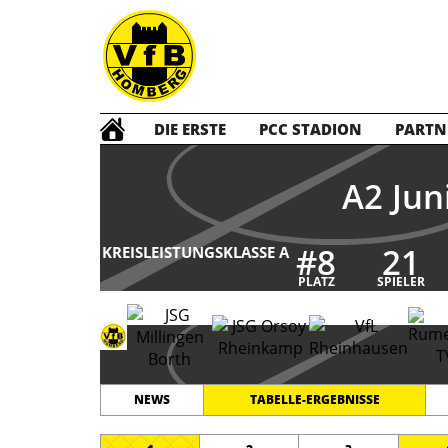
DIE ERSTE
PCC STADION
PARTN
A2 Jun
#
8
21
KREISLEISTUNGSKLASSE A
PLATZ
SPIELER
NEWS
TABELLE-ERGEBNISSE