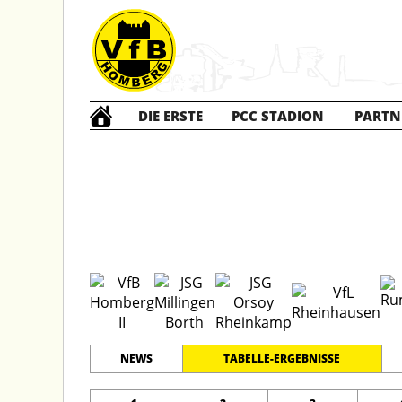
DIE ERSTE
PCC STADION
PARTN
A2 Jun
#
8
21
KREISLEISTUNGSKLASSE A
PLATZ
SPIELER
NEWS
TABELLE-ERGEBNISSE