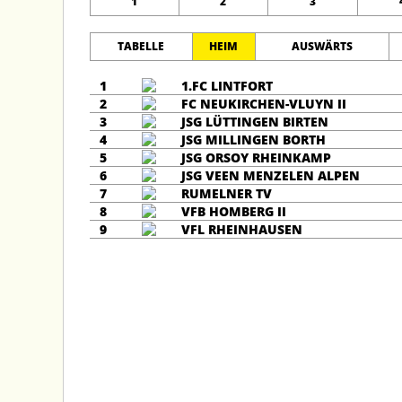
1
2
3
TABELLE
HEIM
AUSWÄRTS
1
1.FC LINTFORT
2
FC NEUKIRCHEN-VLUYN II
3
JSG LÜTTINGEN BIRTEN
4
JSG MILLINGEN BORTH
5
JSG ORSOY RHEINKAMP
6
JSG VEEN MENZELEN ALPEN
7
RUMELNER TV
8
VFB HOMBERG II
9
VFL RHEINHAUSEN