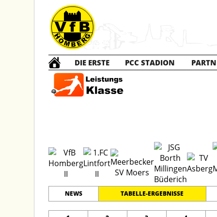
DIE ERSTE
PCC STADION
PARTN
C2 Ju
#
12
18
LEISTUNGSKLASSE KREIS
MOERS
PLATZ
SPIELER
NEWS
TABELLE-ERGEBNISSE