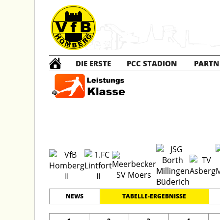
DIE ERSTE
PCC STADION
PARTN
C2 Ju
#
12
18
LEISTUNGSKLASSE KREIS
MOERS
PLATZ
SPIELER
NEWS
TABELLE-ERGEBNISSE