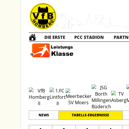
DIE ERSTE
PCC STADION
PARTN
C2 Ju
#
12
18
LEISTUNGSKLASSE KREIS
MOERS
PLATZ
SPIELER
NEWS
TABELLE-ERGEBNISSE