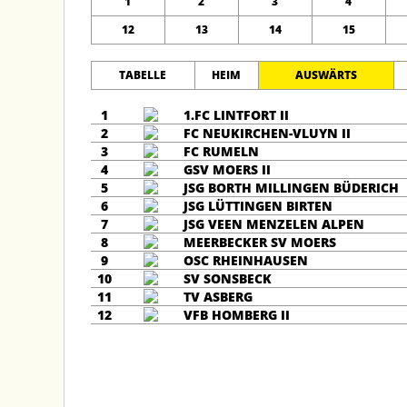
1
2
3
4
12
13
14
15
TABELLE
HEIM
AUSWÄRTS
1
1.FC LINTFORT II
2
FC NEUKIRCHEN-VLUYN II
3
FC RUMELN
4
GSV MOERS II
5
JSG BORTH MILLINGEN BÜDERICH
6
JSG LÜTTINGEN BIRTEN
7
JSG VEEN MENZELEN ALPEN
8
MEERBECKER SV MOERS
9
OSC RHEINHAUSEN
10
SV SONSBECK
11
TV ASBERG
12
VFB HOMBERG II