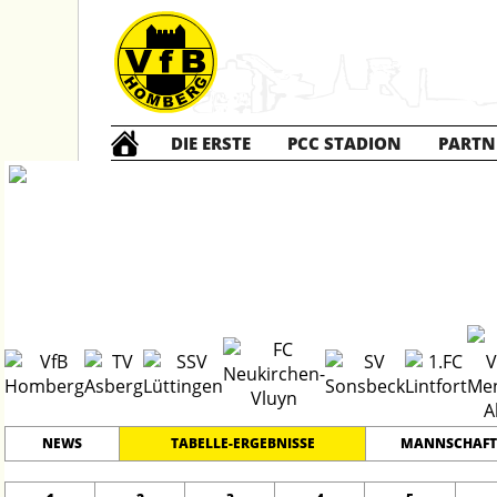
DIE ERSTE
PCC STADION
PARTN
D1 Junioren
#
11
19
LEISTUNGSKLASSE
PLATZ
SPIELER
NEWS
TABELLE-ERGEBNISSE
MANNSCHAFT