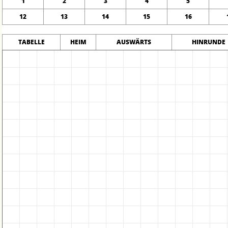
1
2
3
4
5
12
13
14
15
16
TABELLE
HEIM
AUSWÄRTS
HINRUNDE