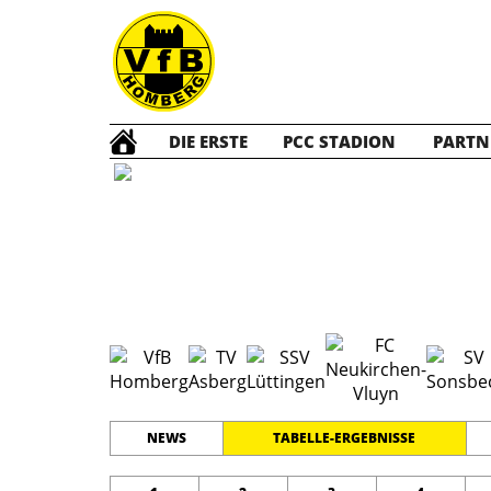
DIE ERSTE
PCC STADION
PARTN
D1 Jun
#
11
19
LEISTUNGSKLASSE
PLATZ
SPIELER
NEWS
TABELLE-ERGEBNISSE