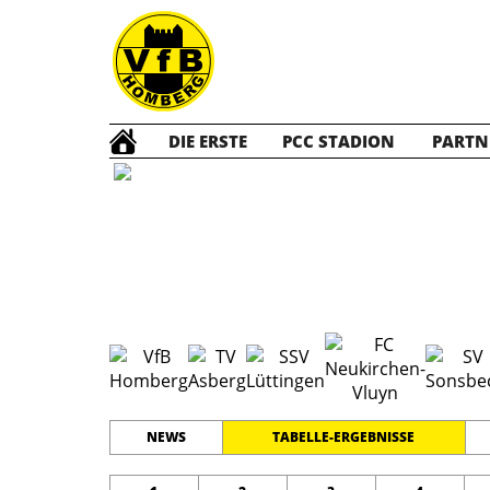
DIE ERSTE
PCC STADION
PARTN
D1 Jun
#
11
19
LEISTUNGSKLASSE
PLATZ
SPIELER
NEWS
TABELLE-ERGEBNISSE