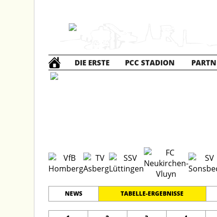
DIE ERSTE
PCC STADION
PARTN
D1 Jun
#
11
19
LEISTUNGSKLASSE
PLATZ
SPIELER
NEWS
TABELLE-ERGEBNISSE