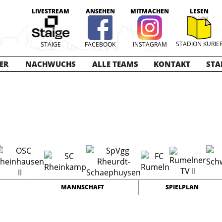
LIVESTREAM
ANSEHEN
MITMACHEN
LESEN
STADION KURIE
STAIGE
FACEBOOK
INSTAGRAM
ER
NACHWUCHS
ALLE TEAMS
KONTAKT
STA
023-2024
13
0
0
TEAMS
PUNKTE
TORE
MANNSCHAFT
SPIELPLAN