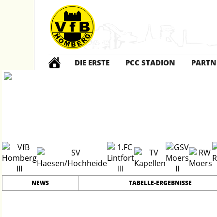
DIE ERSTE
PCC STADION
PARTN
Die DRITTE
2
#
13
38
PLATZ
SPIELER
NEWS
TABELLE-ERGEBNISSE