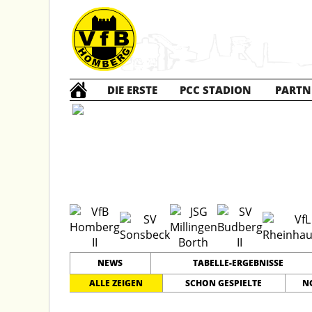
DIE ERSTE
PCC STADION
PARTN
B2 Jun
NEWS
TABELLE-ERGEBNISSE
ALLE ZEIGEN
SCHON GESPIELTE
N