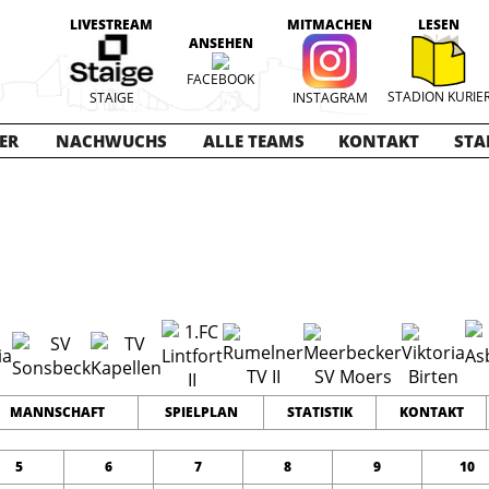
LIVESTREAM
MITMACHEN
LESEN
ANSEHEN
FACEBOOK
STADION KURIE
STAIGE
INSTAGRAM
ER
NACHWUCHS
ALLE TEAMS
KONTAKT
STA
ioren
2023-2024
12
0
0
TEAMS
PUNKTE
TORE
MANNSCHAFT
SPIELPLAN
STATISTIK
KONTAKT
5
6
7
8
9
10