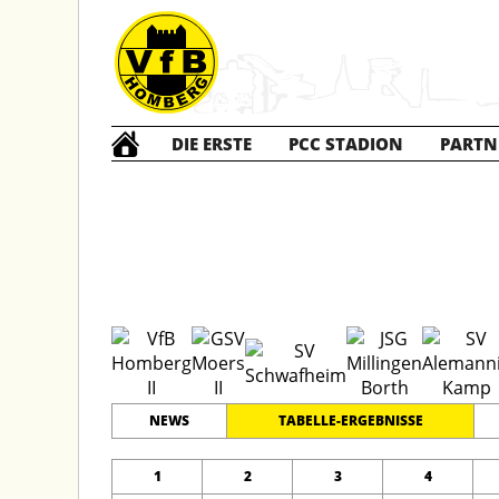
DIE ERSTE
PCC STADION
PARTN
D2 Jun
#
11
15
PLATZ
SPIELER
NEWS
TABELLE-ERGEBNISSE
1
2
3
4