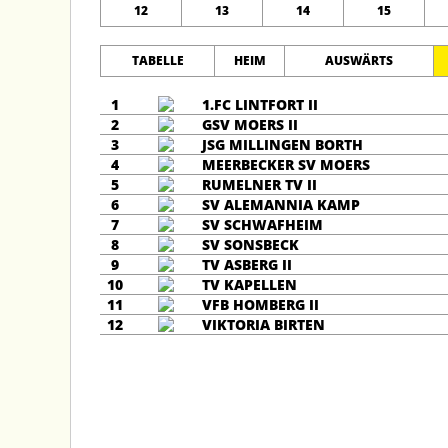
12
13
14
15
TABELLE
HEIM
AUSWÄRTS
1
1.FC LINTFORT II
2
GSV MOERS II
3
JSG MILLINGEN BORTH
4
MEERBECKER SV MOERS
5
RUMELNER TV II
6
SV ALEMANNIA KAMP
7
SV SCHWAFHEIM
8
SV SONSBECK
9
TV ASBERG II
10
TV KAPELLEN
11
VFB HOMBERG II
12
VIKTORIA BIRTEN