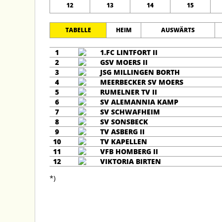
12
13
14
15
TABELLE
HEIM
AUSWÄRTS
1
1.FC LINTFORT II
2
GSV MOERS II
3
JSG MILLINGEN BORTH
4
MEERBECKER SV MOERS
5
RUMELNER TV II
6
SV ALEMANNIA KAMP
7
SV SCHWAFHEIM
8
SV SONSBECK
9
TV ASBERG II
10
TV KAPELLEN
11
VFB HOMBERG II
12
VIKTORIA BIRTEN
*)