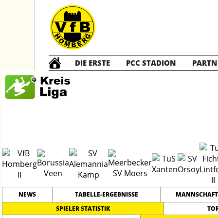
DIE ERSTE
PCC STADION
PARTN
Kreisliga A
2
#
17
31
PLATZ
SPIELER
NEWS
TABELLE-ERGEBNISSE
MANNSCHAFT
SPIELER STATISTIK
TO