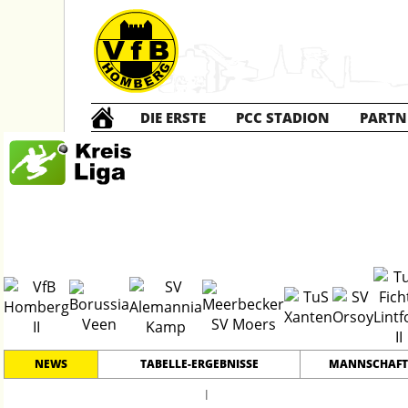
DIE ERSTE
PCC STADION
PARTN
Kreisliga A
2
NEWS
TABELLE-ERGEBNISSE
MANNSCHAFT
l