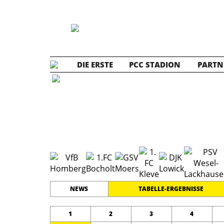
DIE ERSTE
PCC STADION
PARTN
B1 Jun
#
11
20
GRENZLANDLIGA
PLATZ
SPIELER
NEWS
TABELLE-ERGEBNISSE
1
2
3
4