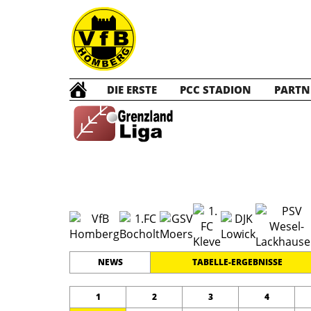
DIE ERSTE
PCC STADION
PARTN
B1 Ju
#
11
20
GRENZLANDLIGA
PLATZ
SPIELER
NEWS
TABELLE-ERGEBNISSE
1
2
3
4