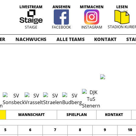
LIVESTREAM
ANSEHEN
MITMACHEN
LESEN
STADION KURIE
STAIGE
FACEBOOK
INSTAGRAM
ER
NACHWUCHS
ALLE TEAMS
KONTAKT
STA
nioren
2022-2023
11
0
0
TEAMS
PUNKTE
TORE
MANNSCHAFT
SPIELPLAN
KONTAKT
5
6
7
8
9
10