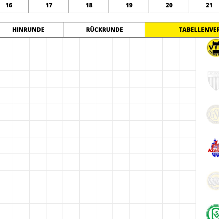
16
17
18
19
20
21
HINRUNDE
RÜCKRUNDE
TABELLENVE