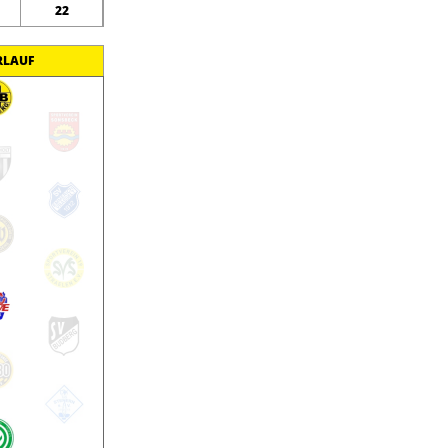
22
RLAUF