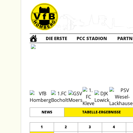
DIE ERSTE
PCC STADION
PARTN
B1 Jun
#
11
20
GRENZLANDLIGA
PLATZ
SPIELER
NEWS
TABELLE-ERGEBNISSE
1
2
3
4