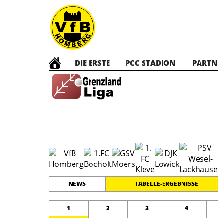
DIE ERSTE
PCC STADION
PARTN
B1 Ju
#
11
20
GRENZLANDLIGA
PLATZ
SPIELER
NEWS
TABELLE-ERGEBNISSE
1
2
3
4