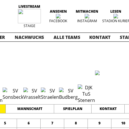
LIVESTREAM
ANSEHEN
MITMACHEN
LESEN
FACEBOOK
INSTAGRAM
STADION KURIE
STAIGE
ER
NACHWUCHS
ALLE TEAMS
KONTAKT
STA
ioren
2022-2023
11
0
0
TEAMS
PUNKTE
TORE
MANNSCHAFT
SPIELPLAN
KONTAKT
5
6
7
8
9
10