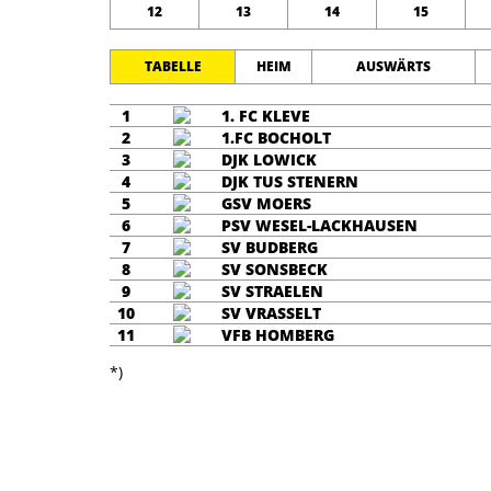
12
13
14
15
TABELLE
HEIM
AUSWÄRTS
1
1. FC KLEVE
2
1.FC BOCHOLT
3
DJK LOWICK
4
DJK TUS STENERN
5
GSV MOERS
6
PSV WESEL-LACKHAUSEN
7
SV BUDBERG
8
SV SONSBECK
9
SV STRAELEN
10
SV VRASSELT
11
VFB HOMBERG
*)