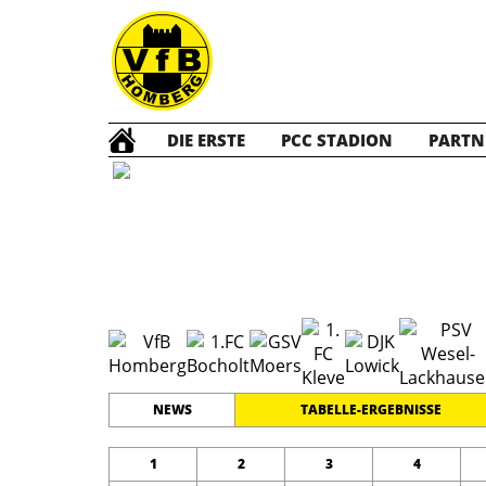
DIE ERSTE
PCC STADION
PARTN
B1 Jun
#
11
20
GRENZLANDLIGA
PLATZ
SPIELER
NEWS
TABELLE-ERGEBNISSE
1
2
3
4