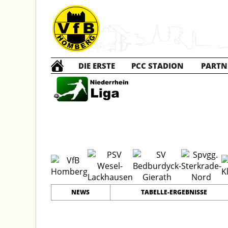
DIE ERSTE
PCC STADION
PARTN
C1 Ju
#
9
21
PLATZ
SPIELER
NEWS
TABELLE-ERGEBNISSE